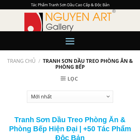
Skip
Tác Phẩm Tranh Sơn Dầu Cao Cấp & Độc Bản
to
content
TRANG CHỦ
/
TRANH SƠN DẦU TREO PHÒNG ĂN &
PHÒNG BẾP
LỌC
Tranh Sơn Dầu Treo Phòng Ăn &
Phòng Bếp Hiện Đại | +50 Tác Phẩm
Độc Bản