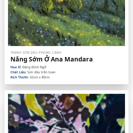
TRANH SƠN DẦU PHONG CẢNH
Nắng Sớm Ở Ana Mandara
Họa Sĩ:
Đặng Đình Ngỡ
Chất Liệu:
Sơn dầu trên toan
Kích Thước:
62cm x 80cm