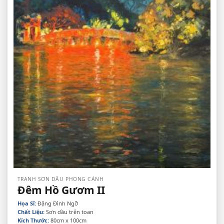
TRANH SƠN DẦU PHONG CẢNH
Đêm Hồ Gươm II
Họa Sĩ:
Đặng Đình Ngỡ
Chất Liệu:
Sơn dầu trên toan
Kích Thước:
80cm x 100cm