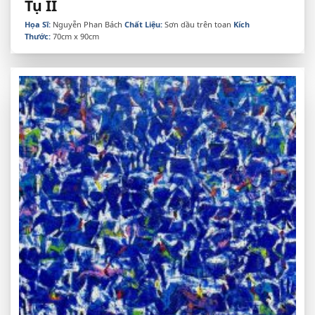
Tụ II
Họa Sĩ:
Nguyễn Phan Bách
Chất Liệu:
Sơn dầu trên toan
Kích
Thước:
70cm x 90cm