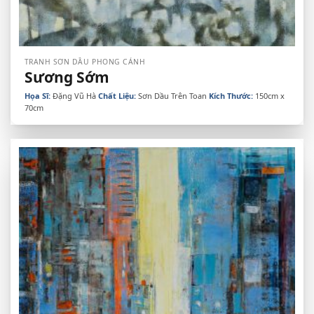
TRANH SƠN DẦU PHONG CẢNH
Sương Sớm
Họa Sĩ:
Đặng Vũ Hà
Chất Liệu:
Sơn Dầu Trên Toan
Kích Thước:
150cm x
70cm