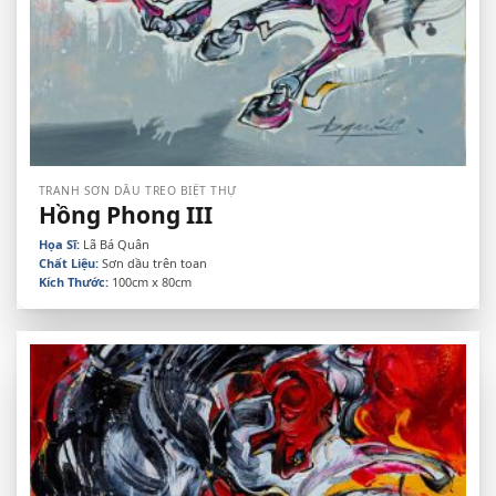
TRANH SƠN DẦU TREO BIỆT THỰ
Hồng Phong III
Họa Sĩ:
Lã Bá Quân
Chất Liệu:
Sơn dầu trên toan
Kích Thước:
100cm x 80cm