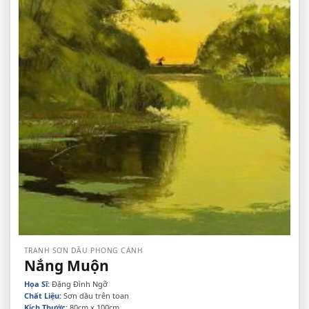
TRANH SƠN DẦU PHONG CẢNH
Nắng Muộn
Họa Sĩ:
Đặng Đình Ngỡ
Chất Liệu:
Sơn dầu trên toan
Kích Thước:
80cm x 100cm