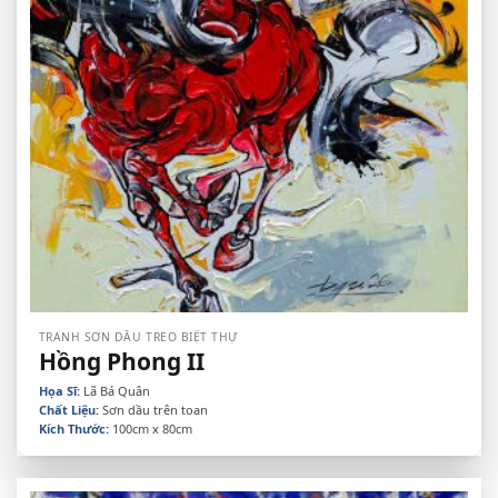
TRANH SƠN DẦU TREO BIỆT THỰ
Hồng Phong II
Họa Sĩ:
Lã Bá Quân
Chất Liệu:
Sơn dầu trên toan
Kích Thước:
100cm x 80cm