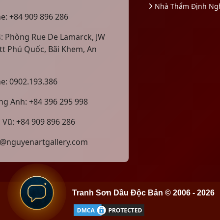
Nhà Thẩm Định Ng
ne: +84 909 896 286
4: Phòng Rue De Lamarck, JW
tt Phú Quốc, Bãi Khem, An
ne: 0902.193.386
g Anh: +84 396 295 998
 Vũ: +84 909 896 286
@nguyenartgallery.com
Tranh Sơn Dầu Độc Bản © 2006 - 2026