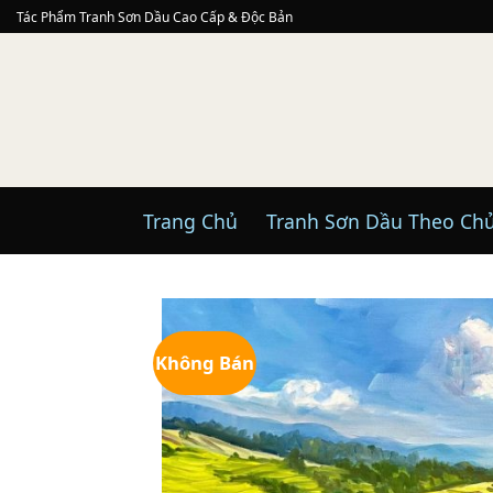
Skip
Tác Phẩm Tranh Sơn Dầu Cao Cấp & Độc Bản
to
content
Trang Chủ
Tranh Sơn Dầu Theo Ch
Không Bán