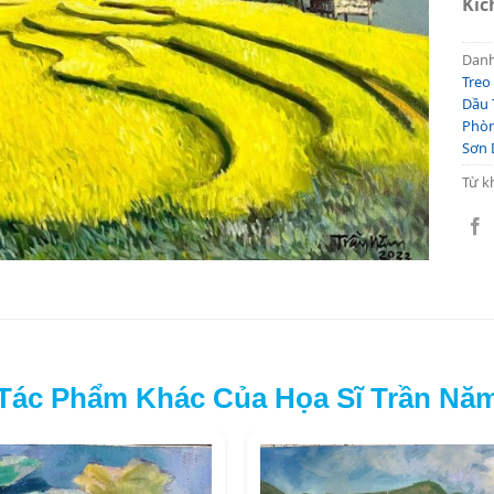
Kíc
Dan
Treo
Dầu 
Phò
Sơn 
Từ k
Tác Phẩm Khác Của Họa Sĩ Trần Nă