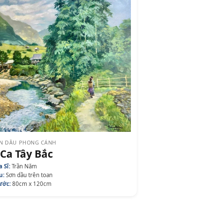
N DẦU PHONG CẢNH
 Ca Tây Bắc
 Sĩ:
Trần Năm
u:
Sơn dầu trên toan
ước:
80cm x 120cm