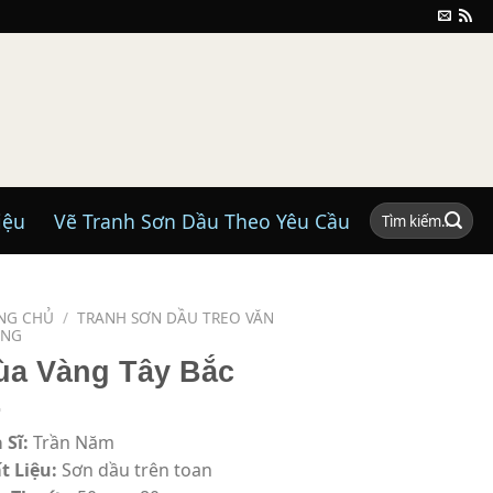
Tìm
iệu
Vẽ Tranh Sơn Dầu Theo Yêu Cầu
kiếm:
NG CHỦ
/
TRANH SƠN DẦU TREO VĂN
ÒNG
ùa Vàng Tây Bắc
 Sĩ:
Trần Năm
t Liệu:
Sơn dầu trên toan