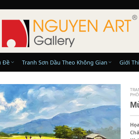
ủ Đề
Tranh Sơn Dầu Theo Không Gian
Giới Th
TRA
PH
M
Họa
Chấ