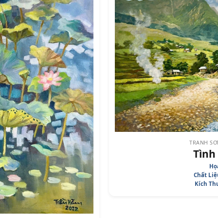
TRANH SƠ
Tình
Họa
Chất Liệ
Kích Th