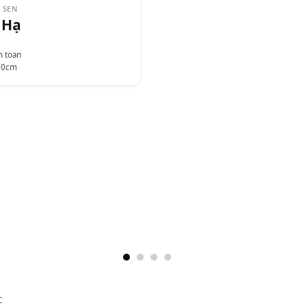
 SEN
 Hạ
n toan
70cm
c