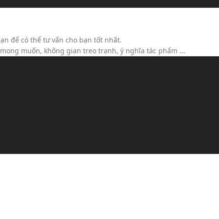
ộc)
ạn để có thể tư vấn cho bạn tốt nhất.
h mong muốn, không gian treo tranh, ý nghĩa tác phẩm ...