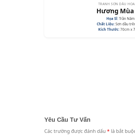
TRANH SƠN DẦU HOA
Hương Mùa
Họa Sĩ:
Trần Năm
Chất Liệu:
Sơn dầu trê
Kích Thước:
70cm x 
Yêu Cầu Tư Vấn
Các trường được đánh dấu
*
là bắt buộ