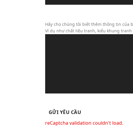
Tin Nhắn Của Bạn (Không Bắt Bu
Hãy cho chúng tôi biết thêm thông tin của b
Ví dụ như chất liệu tranh, kiểu khung tran
reCaptcha validation couldn't load.