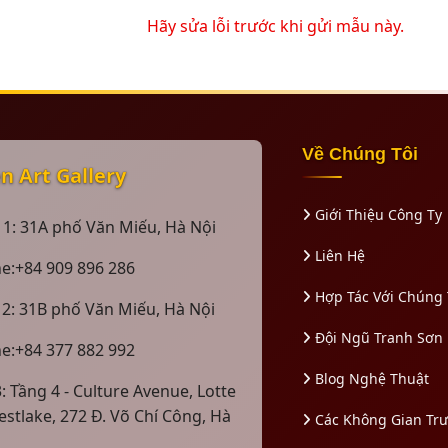
Hãy sửa lỗi trước khi gửi mẫu này.
Về Chúng Tôi
 Art Gallery
Giới Thiệu Công Ty
 1: 31A phố Văn Miếu, Hà Nội
Liên Hệ
ne:+84 909 896 286
Hợp Tác Với Chúng 
 2: 31B phố Văn Miếu, Hà Nội
Đội Ngũ Tranh Sơn
ne:+84 377 882 992
Blog Nghệ Thuật
: Tầng 4 - Culture Avenue, Lotte
estlake, 272 Đ. Võ Chí Công, Hà
Các Không Gian Tr