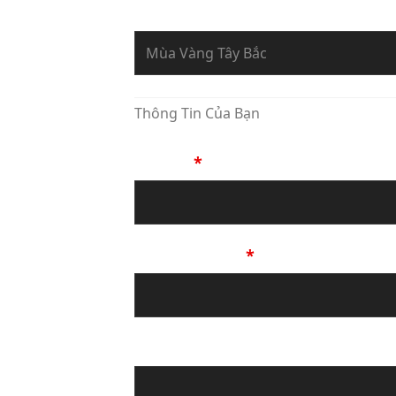
Bạn Đang Yêu Cầu Sự Tư Vấn Về
Thông Tin Của Bạn
Họ Tên
*
Số Điện Thoại
*
Địa chỉ email