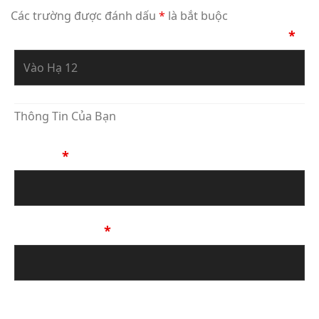
Các trường được đánh dấu
*
là bắt buộc
Bạn Đang Yêu Cầu Sự Tư Vấn Về Tác Phẩm
*
Thông Tin Của Bạn
Họ Tên
*
Số Điện Thoại
*
Địa chỉ email