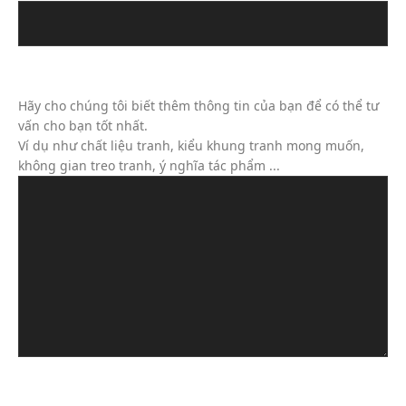
Tin Nhắn Của Bạn (Không Bắt Buộc)
Hãy cho chúng tôi biết thêm thông tin của bạn để có thể tư
vấn cho bạn tốt nhất.
Ví dụ như chất liệu tranh, kiểu khung tranh mong muốn,
không gian treo tranh, ý nghĩa tác phẩm ...