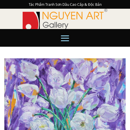
Skip
Tác Phẩm Tranh Sơn Dầu Cao Cấp & Độc Bản
to
content