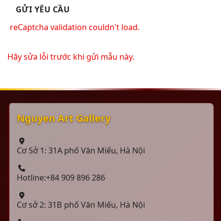
reCaptcha validation couldn't load.
Hãy sửa lỗi trước khi gửi mẫu này.
Nguyen Art Gallery
Cơ Sở 1: 31A phố Văn Miếu, Hà Nội
Hotline:+84 909 896 286
Cơ sở 2: 31B phố Văn Miếu, Hà Nội