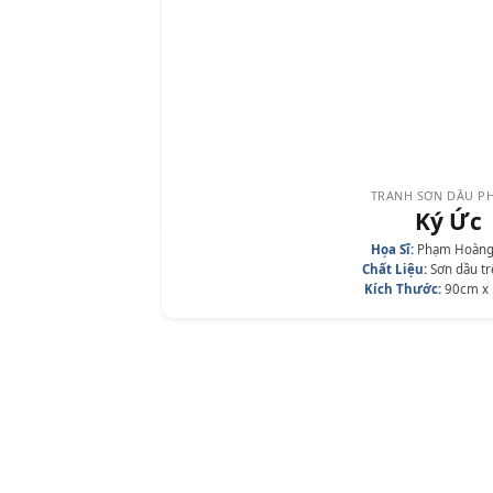
TRANH SƠN DẦU P
Phố Nguyễn 
Họa Sĩ:
Phạm Hoàng Minh
Chất Liệu:
Acrylic trê