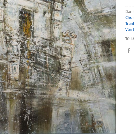
Dan
Chu
Tran
Văn
Từ k