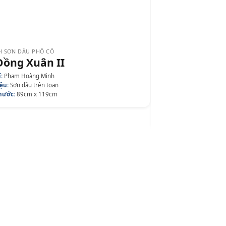
ƠN DẦU TREO BIỆT THỰ
Tổng Hợp Hà Nội
ĩ:
Phạm Hoàng Minh
iệu:
Sơn dầu trên toan
hước:
89cm x 119cm