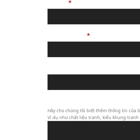
Họ Tên
*
Số Điện Thoại
*
Địa chỉ email
Tin Nhắn Của Bạn (Không Bắt Bu
Hãy cho chúng tôi biết thêm thông tin của b
Ví dụ như chất liệu tranh, kiểu khung tran