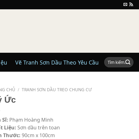
Tìm
iệu
Vẽ Tranh Sơn Dầu Theo Yêu Cầu
kiếm:
NG CHỦ
/
TRANH SƠN DẦU TREO CHUNG CƯ
ý Ức
 Sĩ:
Phạm Hoàng Minh
t Liệu:
Sơn dầu trên toan
h Thước:
90cm x 100cm