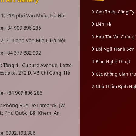
Giới Thiệu Công Ty
 1: 31A phố Văn Miếu, Hà Nội
Liên Hệ
ne:+84 909 896 286
Hợp Tác Với Chúng 
 2: 31B phố Văn Miếu, Hà Nội
Đội Ngũ Tranh Sơn
ne:+84 377 882 992
Blog Nghệ Thuật
: Tầng 4 - Culture Avenue, Lotte
estlake, 272 Đ. Võ Chí Công, Hà
Các Không Gian Tr
Nhà Thẩm Định Ng
ne: +84 909 896 286
4: Phòng Rue De Lamarck, JW
tt Phú Quốc, Bãi Khem, An
ne: 0902.193.386