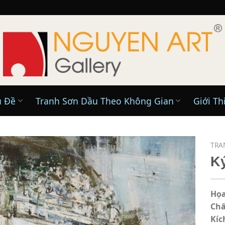
ủ Đề
Tranh Sơn Dầu Theo Không Gian
Giới Th
TRA
K
Họa
Chấ
Kíc