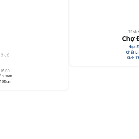
TRANH S
Đại Học 
Họa S
Chất L
HỐ CỔ
Kích T
Văn Tố
n toan
Kích Thước:
100cm x 110cm