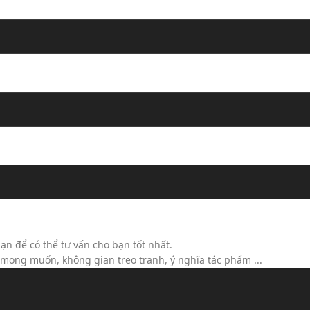
ộc)
ạn để có thể tư vấn cho bạn tốt nhất.
h mong muốn, không gian treo tranh, ý nghĩa tác phẩm ...