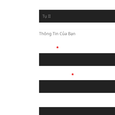
Bạn Đang Yêu Cầu Sự Tư Vấn Về
Thông Tin Của Bạn
Họ Tên
*
Số Điện Thoại
*
Địa chỉ email