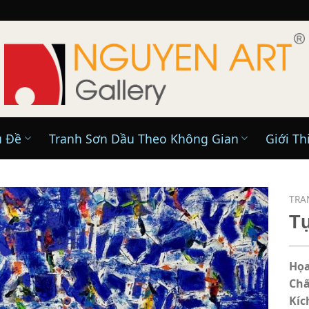
ủ Đề
Tranh Sơn Dầu Theo Không Gian
Giới Th
TRA
Tụ
Họa
Chấ
Kíc