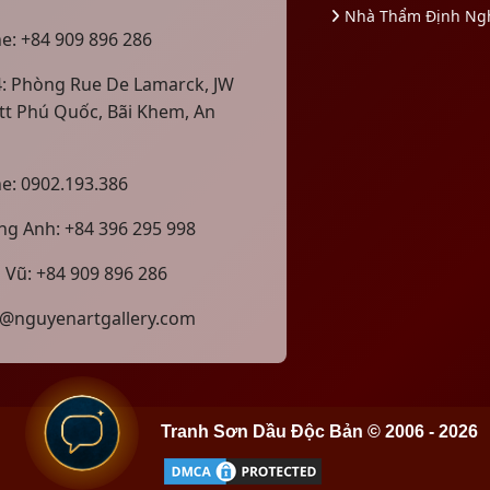
Nhà Thẩm Định Ng
ne: +84 909 896 286
4: Phòng Rue De Lamarck, JW
tt Phú Quốc, Bãi Khem, An
ne: 0902.193.386
g Anh: +84 396 295 998
 Vũ: +84 909 896 286
@nguyenartgallery.com
Tranh Sơn Dầu Độc Bản © 2006 - 2026