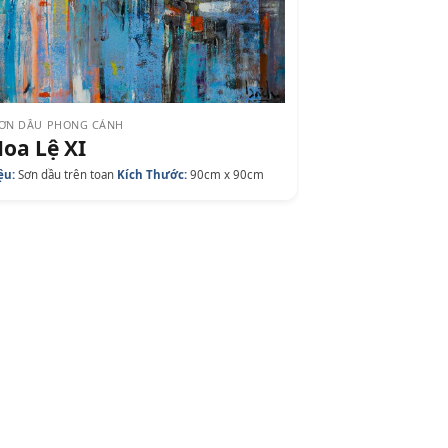
SƠN DẦU PHONG CẢNH
oa Lệ XI
ệu:
Sơn dầu trên toan
Kích Thước:
90cm x 90cm