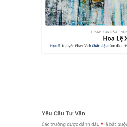
TRANH SƠN DẦU PHO
Hoa Lệ 
Họa Sĩ:
Nguyễn Phan Bách
Chất Liệu:
Sơn dầu tr
hước:
100cm x 95cm
Yêu Cầu Tư Vấn
Các trường được đánh dấu
*
là bắt buộ