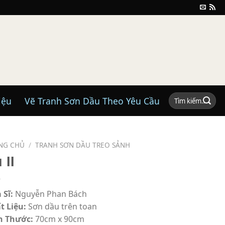
Tìm
iệu
Vẽ Tranh Sơn Dầu Theo Yêu Cầu
kiếm:
NG CHỦ
/
TRANH SƠN DẦU TREO SẢNH
 II
 Sĩ:
Nguyễn Phan Bách
t Liệu:
Sơn dầu trên toan
h Thước:
70cm x 90cm