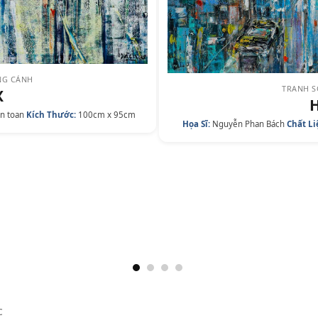
NG CẢNH
TRANH 
X
H
ên toan
Kích Thước:
100cm x 95cm
Họa Sĩ:
Nguyễn Phan Bách
Chất Li
c