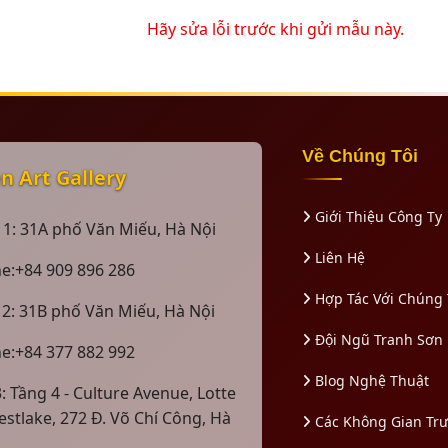
Hãy sửa lỗi trước khi gửi mẫu này.
Về Chúng Tôi
 Art Gallery
Giới Thiệu Công Ty
 1: 31A phố Văn Miếu, Hà Nội
Liên Hệ
ne:+84 909 896 286
Hợp Tác Với Chúng 
 2: 31B phố Văn Miếu, Hà Nội
Đội Ngũ Tranh Sơn
ne:+84 377 882 992
Blog Nghệ Thuật
: Tầng 4 - Culture Avenue, Lotte
estlake, 272 Đ. Võ Chí Công, Hà
Các Không Gian Tr