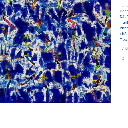
Dan
Dầu 
Tran
Phòn
Khá
Treo
Từ k