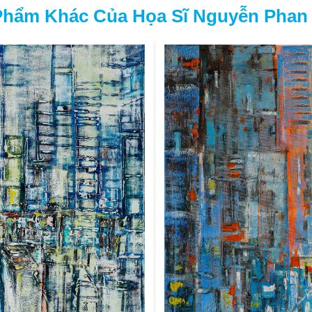
Phẩm Khác Của Họa Sĩ Nguyễn Phan