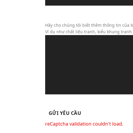
Tin Nhắn Của Bạn (Không Bắt Bu
Hãy cho chúng tôi biết thêm thông tin của b
Ví dụ như chất liệu tranh, kiểu khung tran
reCaptcha validation couldn't load.