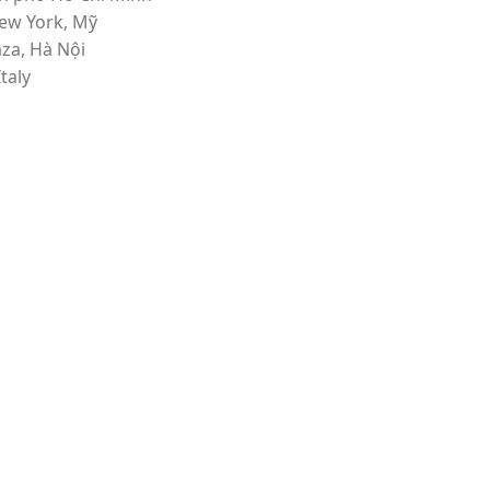
New York, Mỹ
aza, Hà Nội
taly