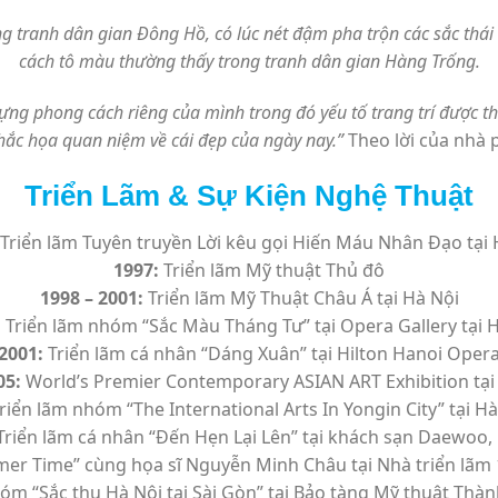
ng tranh dân gian Đông Hồ, có lúc nét đậm pha trộn các sắc thá
cách tô màu thường thấy trong tranh dân gian Hàng Trống.
ng phong cách riêng của mình trong đó yếu tố trang trí được thể 
khắc họa quan niệm về cái đẹp của ngày nay.”
Theo lời của nhà 
Triển Lãm & Sự Kiện Nghệ Thuật
Triển lãm Tuyên truyền Lời kêu gọi Hiến Máu Nhân Đạo tại 
1997:
Triển lãm Mỹ thuật Thủ đô
1998 – 2001:
Triển lãm Mỹ Thuật Châu Á tại Hà Nội
:
Triển lãm nhóm “Sắc Màu Tháng Tư” tại Opera Gallery tại 
2001:
Triển lãm cá nhân “Dáng Xuân” tại Hilton Hanoi Oper
05:
World’s Premier Contemporary ASIAN ART Exhibition tại
riển lãm nhóm “The International Arts In Yongin City” tại 
riển lãm cá nhân “Đến Hẹn Lại Lên” tại khách sạn Daewoo,
er Time” cùng họa sĩ Nguyễn Minh Châu tại Nhà triển lãm
óm “Sắc thu Hà Nội tại Sài Gòn” tại Bảo tàng Mỹ thuật Thà