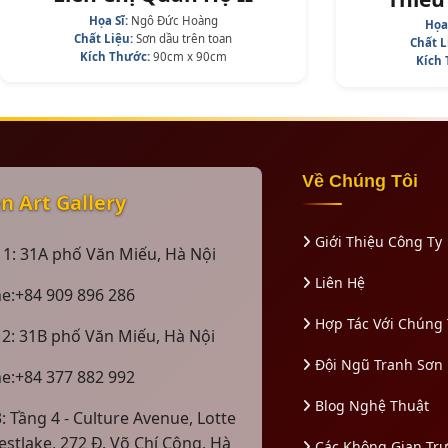
Họa Sĩ:
Ngô Đức Hoàng
Họa
Chất Liệu:
Sơn dầu trên toan
Chất L
Kích Thước:
90cm x 90cm
Kích
Về Chúng Tôi
 Art Gallery
Giới Thiệu Công Ty
 1: 31A phố Văn Miếu, Hà Nội
Liên Hệ
ne:+84 909 896 286
Hợp Tác Với Chúng 
 2: 31B phố Văn Miếu, Hà Nội
Đội Ngũ Tranh Sơn
ne:+84 377 882 992
Blog Nghệ Thuật
: Tầng 4 - Culture Avenue, Lotte
estlake, 272 Đ. Võ Chí Công, Hà
Các Không Gian Tr