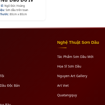
 Sĩ:
Ngô Đức Hoàng
iệu:
Sơn dầu trên toan
 Thước:
80cm x 80cm
Nghệ Thuật Sơn Dầu
Tác Phẩm Sơn Dầu Mới
Họa Sĩ Sơn Dầu
Tôi
Nguyen Art Gallery
 Dầu Độc Bản
Art Viet
Quatangquy
ưng Bày