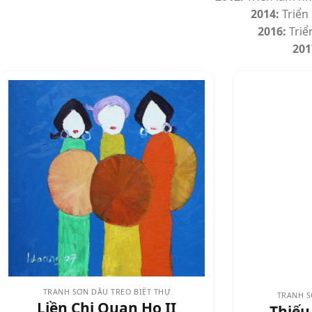
2014:
Triển 
2016:
Triể
201
TRANH SƠN DẦU TREO BIỆT THỰ
TRANH S
Liền Chị Quan Họ II
Thiếu