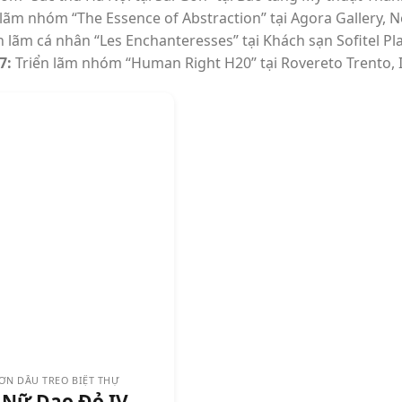
lãm nhóm “The Essence of Abstraction” tại Agora Gallery, 
n lãm cá nhân “Les Enchanteresses” tại Khách sạn Sofitel Pl
7:
Triển lãm nhóm “Human Right H20” tại Rovereto Trento, I
ƠN DẦU TREO BIỆT THỰ
 Nữ Dao Đỏ IV