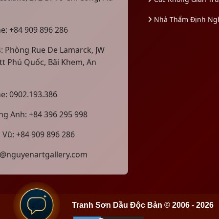
Nhà Thẩm Định Ng
ne: +84 909 896 286
4: Phòng Rue De Lamarck, JW
tt Phú Quốc, Bãi Khem, An
ne: 0902.193.386
g Anh: +84 396 295 998
 Vũ: +84 909 896 286
@nguyenartgallery.com
Tranh Sơn Dầu Độc Bản © 2006 - 2026