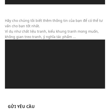
Tin Nhắn Của Bạn (Không Bắt Buộc)
Hãy cho chúng tôi biết thêm thông tin của bạn để có thể tư
vấn cho bạn tốt nhất.
Ví dụ như chất liệu tranh, kiểu khung tranh mong muốn,
không gian treo tranh, ý nghĩa tác phẩm ...