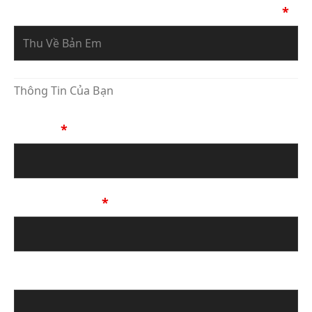
Bạn Đang Yêu Cầu Sự Tư Vấn Về Tác Phẩm
*
Thông Tin Của Bạn
Họ Tên
*
Số Điện Thoại
*
Địa chỉ email