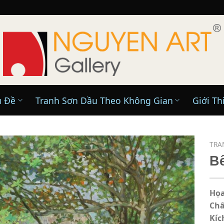
ủ Đề
Tranh Sơn Dầu Theo Không Gian
Giới Th
TRA
B
Họa
Chấ
Kíc