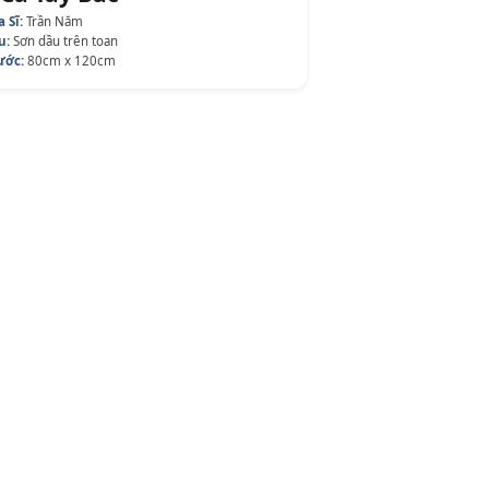
 Sĩ:
Trần Năm
u:
Sơn dầu trên toan
ước:
80cm x 120cm