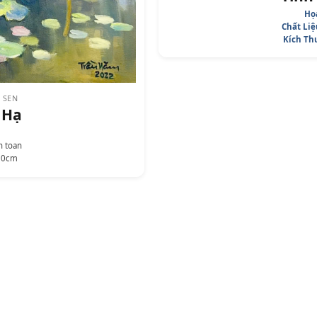
Họa
Chất Liệ
Kích Th
 SEN
 Hạ
n toan
70cm