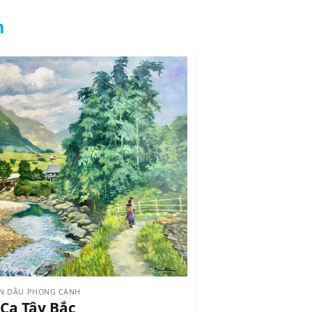
m
N DẦU PHONG CẢNH
 Ca Tây Bắc