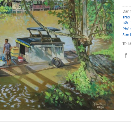
Dan
Treo
Dầu 
Phò
Sơn 
Từ k