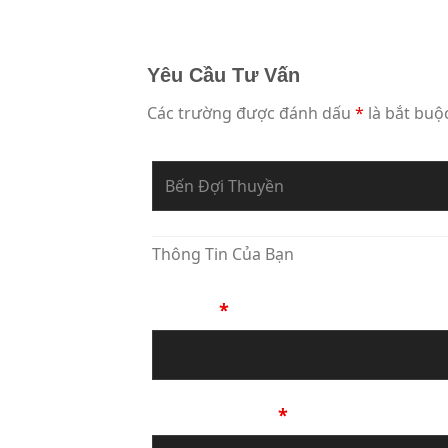
Yêu Cầu Tư Vấn
Các trường được đánh dấu
*
là bắt buộ
Bạn Đang Yêu Cầu Sự Tư Vấn Về
Thông Tin Của Bạn
Họ Tên
*
Số Điện Thoại
*