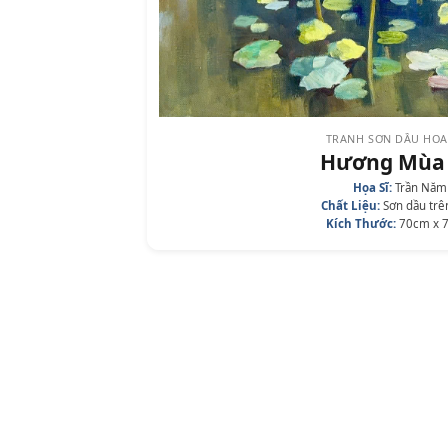
TRANH SƠN DẦU HOA
Hương Mùa
Họa Sĩ:
Trần Năm
Chất Liệu:
Sơn dầu trê
Kích Thước:
70cm x 