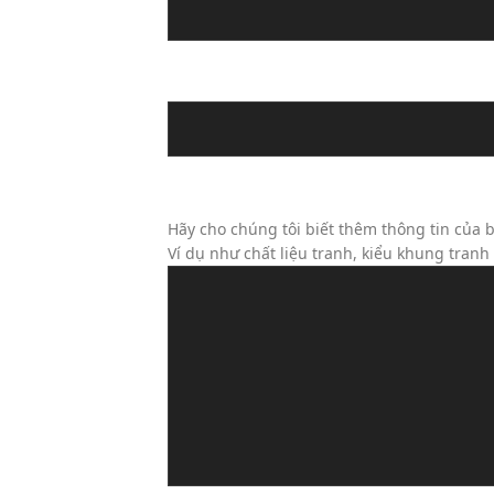
Địa chỉ email
Tin Nhắn Của Bạn (Không Bắt Bu
Hãy cho chúng tôi biết thêm thông tin của b
Ví dụ như chất liệu tranh, kiểu khung tran