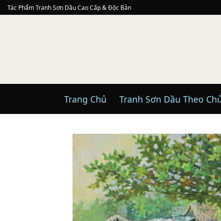
Skip
Tác Phẩm Tranh Sơn Dầu Cao Cấp & Độc Bản
to
content
Trang Chủ
Tranh Sơn Dầu Theo Ch