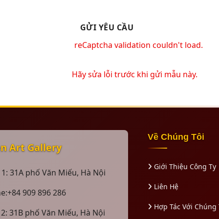
reCaptcha validation couldn't load.
Hãy sửa lỗi trước khi gửi mẫu này.
Về Chúng Tôi
 Art Gallery
Giới Thiệu Công Ty
 1: 31A phố Văn Miếu, Hà Nội
Liên Hệ
ne:+84 909 896 286
Hợp Tác Với Chúng 
 2: 31B phố Văn Miếu, Hà Nội