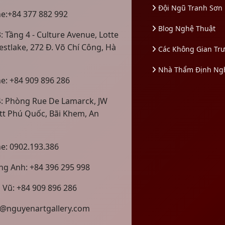
Đội Ngũ Tranh Sơn
ne:+84 377 882 992
Blog Nghệ Thuật
: Tầng 4 - Culture Avenue, Lotte
estlake, 272 Đ. Võ Chí Công, Hà
Các Không Gian Tr
Nhà Thẩm Định Ng
ne: +84 909 896 286
4: Phòng Rue De Lamarck, JW
tt Phú Quốc, Bãi Khem, An
ne: 0902.193.386
g Anh: +84 396 295 998
 Vũ: +84 909 896 286
@nguyenartgallery.com