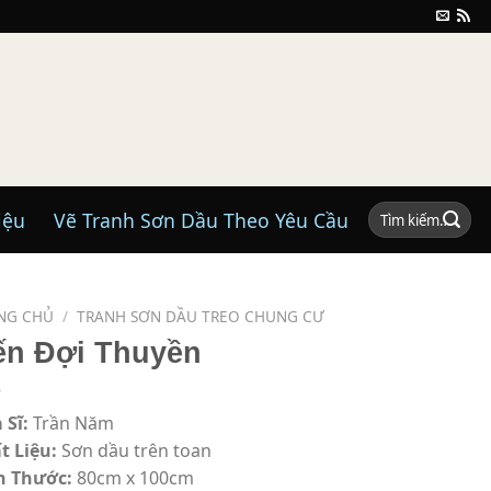
Tìm
iệu
Vẽ Tranh Sơn Dầu Theo Yêu Cầu
kiếm:
NG CHỦ
/
TRANH SƠN DẦU TREO CHUNG CƯ
ến Đợi Thuyền
 Sĩ:
Trần Năm
t Liệu:
Sơn dầu trên toan
h Thước:
80cm x 100cm