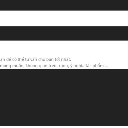
ộc)
ạn để có thể tư vấn cho bạn tốt nhất.
h mong muốn, không gian treo tranh, ý nghĩa tác phẩm ...