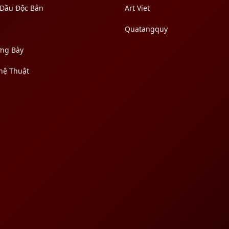
 Dầu Độc Bản
Art Viet
Quatangquy
ưng Bày
hệ Thuật