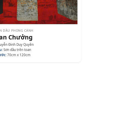
N DẦU PHONG CẢNH
an Chưởng
yễn Đinh Duy Quyền
u:
Sơn dầu trên toan
ước:
70cm x 120cm