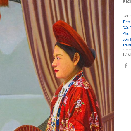
Kíc
Dan
Treo
Dầu 
Phò
Sơn 
Tran
Từ k