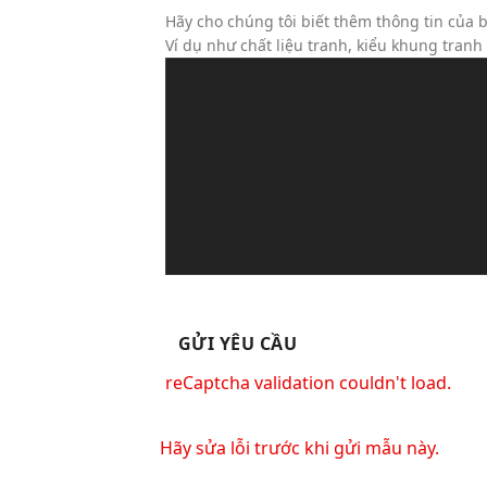
Hãy cho chúng tôi biết thêm thông tin của b
Ví dụ như chất liệu tranh, kiểu khung tran
reCaptcha validation couldn't load.
Hãy sửa lỗi trước khi gửi mẫu này.