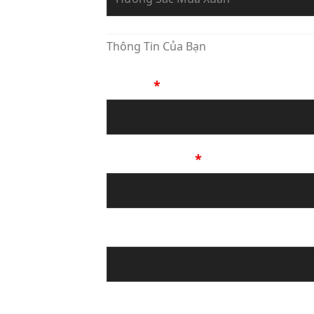
Thông Tin Của Bạn
Họ Tên
*
Số Điện Thoại
*
Địa chỉ email
Tin Nhắn Của Bạn (Không Bắt Bu