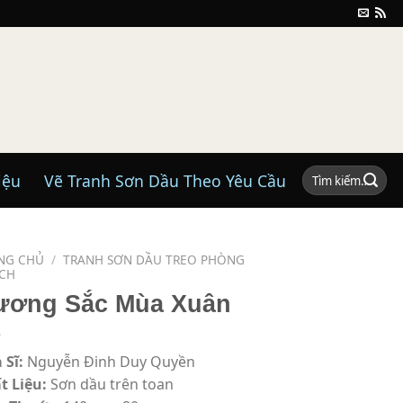
Tìm
iệu
Vẽ Tranh Sơn Dầu Theo Yêu Cầu
kiếm:
NG CHỦ
/
TRANH SƠN DẦU TREO PHÒNG
CH
ương Sắc Mùa Xuân
 Sĩ:
Nguyễn Đinh Duy Quyền
t Liệu:
Sơn dầu trên toan