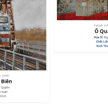
TRANH SƠ
Ô Qu
Họa Sĩ:
Ngu
Chất Liệ
Kích Th
G CẢNH
 Biên
y Quyền
n toan
80cm