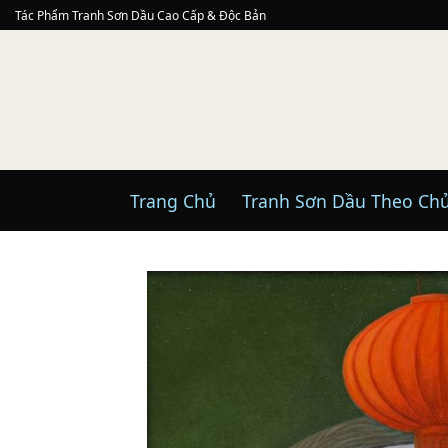
Skip
Tác Phẩm Tranh Sơn Dầu Cao Cấp & Độc Bản
to
content
Trang Chủ
Tranh Sơn Dầu Theo Ch