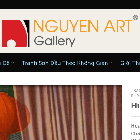
ủ Đề
Tranh Sơn Dầu Theo Không Gian
Giới Th
TRA
KHÁ
H
Họa
Chấ