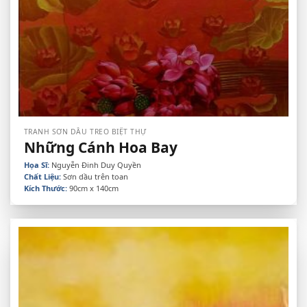
TRANH SƠN DẦU TREO BIỆT THỰ
Những Cánh Hoa Bay
Họa Sĩ:
Nguyễn Đinh Duy Quyền
Chất Liệu:
Sơn dầu trên toan
Kích Thước:
90cm x 140cm