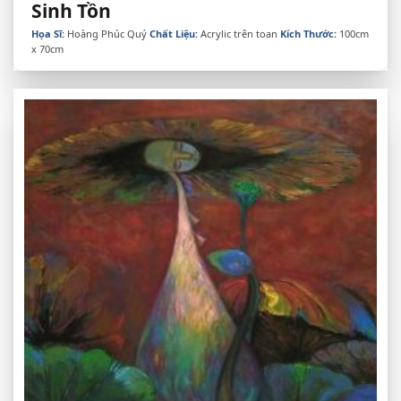
Sinh Tồn
Họa Sĩ:
Hoàng Phúc Quý
Chất Liệu:
Acrylic trên toan
Kích Thước:
100cm
x 70cm