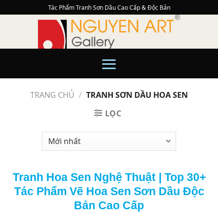
Skip
Tác Phẩm Tranh Sơn Dầu Cao Cấp & Độc Bản
to
content
TRANG CHỦ
/
TRANH SƠN DẦU HOA SEN
LỌC
Tranh Hoa Sen Nghệ Thuật | Top 30+
Tác Phẩm Vẽ Hoa Sen Sơn Dầu Độc
Bản Cao Cấp