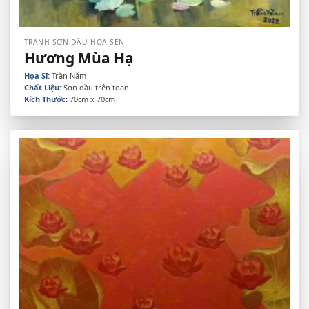
TRANH SƠN DẦU HOA SEN
Hương Mùa Hạ
Họa Sĩ:
Trần Năm
Chất Liệu:
Sơn dầu trên toan
Kích Thước:
70cm x 70cm