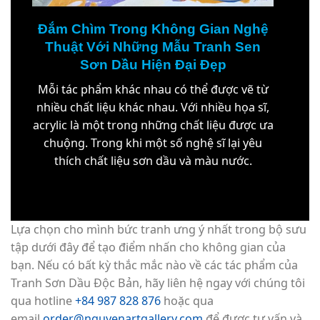
Đắm Chìm Trong Không Gian Nghệ
Thuật Với Những Mẫu Tranh Sen
Sơn Dầu Hiện Đại Đẹp
Mỗi tác phẩm khác nhau có thể được vẽ từ
nhiều chất liệu khác nhau. Với nhiều họa sĩ,
acrylic là một trong những chất liệu được ưa
chuộng. Trong khi một số nghệ sĩ lại yêu
thích chất liệu sơn dầu và màu nước.
Lựa chọn cho mình bức tranh ưng ý nhất trong bộ sưu
tập dưới đây để tạo điểm nhấn cho không gian của
bạn. Nếu có bất kỳ thắc mắc nào về các tác phẩm của
Tranh Sơn Dầu Độc Bản, hãy liên hệ ngay với chúng tôi
qua hotline
+84 987 828 876
hoặc qua
email
order@nguyenartgallery.com
để được tư vấn và