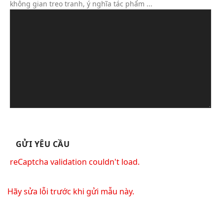
không gian treo tranh, ý nghĩa tác phẩm ...
reCaptcha validation couldn't load.
Hãy sửa lỗi trước khi gửi mẫu này.