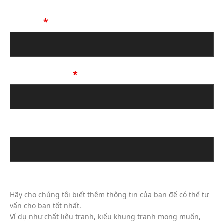
Họ Tên
*
Số Điện Thoại
*
Địa chỉ email
Tin Nhắn Của Bạn (Không Bắt Buộc)
Hãy cho chúng tôi biết thêm thông tin của bạn để có thể tư
vấn cho bạn tốt nhất.
Ví dụ như chất liệu tranh, kiểu khung tranh mong muốn,