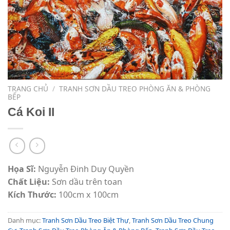
TRANG CHỦ
/
TRANH SƠN DẦU TREO PHÒNG ĂN & PHÒNG
BẾP
Cá Koi II
Họa Sĩ:
Nguyễn Đinh Duy Quyền
Chất Liệu:
Sơn dầu trên toan
Kích Thước:
100cm x 100cm
Danh mục:
Tranh Sơn Dầu Treo Biệt Thự
,
Tranh Sơn Dầu Treo Chung