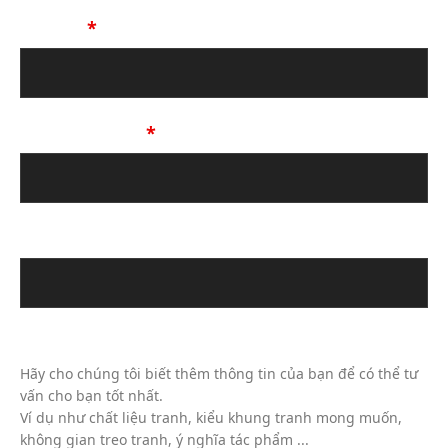
Họ Tên
*
Số Điện Thoại
*
Địa chỉ email
Tin Nhắn Của Bạn (Không Bắt Buộc)
Hãy cho chúng tôi biết thêm thông tin của bạn để có thể tư
vấn cho bạn tốt nhất.
Ví dụ như chất liệu tranh, kiểu khung tranh mong muốn,
không gian treo tranh, ý nghĩa tác phẩm ...