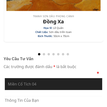
TRANH SƠN DẦU PHONG CẢNH
Đồng Xa
Họa Sĩ:
Lê Quân
Chất Liệu:
Sơn dầu trên toan
Kích Thước:
50cm x 70cm
Yêu Cầu Tư Vấn
Các trường được đánh dấu
*
là bắt buộc
Bạn Đang Yêu Cầu Sự Tư Vấn Về Tác Phẩm
*
Thông Tin Của Bạn