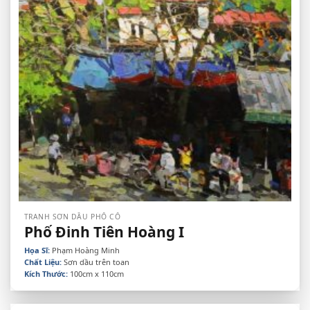
TRANH SƠN DẦU PHỐ CỔ
Phố Đinh Tiên Hoàng I
Họa Sĩ:
Phạm Hoàng Minh
Chất Liệu:
Sơn dầu trên toan
Kích Thước:
100cm x 110cm