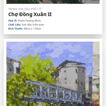
TRANH SƠN DẦU PHỐ CỔ
Chợ Đồng Xuân II
Họa Sĩ:
Phạm Hoàng Minh
Chất Liệu:
Sơn dầu trên toan
Kích Thước:
89cm x 119cm