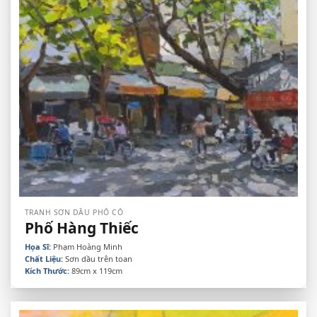
TRANH SƠN DẦU PHỐ CỔ
Phố Hàng Thiếc
Họa Sĩ:
Phạm Hoàng Minh
Chất Liệu:
Sơn dầu trên toan
Kích Thước:
89cm x 119cm