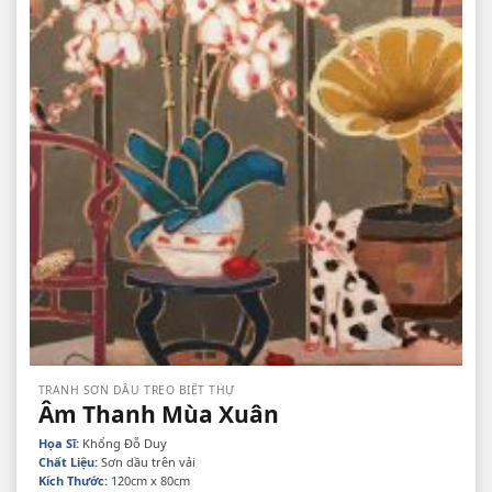
TRANH SƠN DẦU TREO BIỆT THỰ
Âm Thanh Mùa Xuân
Họa Sĩ:
Khổng Đỗ Duy
Chất Liệu:
Sơn dầu trên vải
Kích Thước:
120cm x 80cm