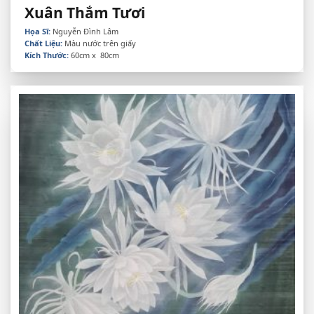
Xuân Thắm Tươi
Họa Sĩ:
Nguyễn Đình Lâm
Chất Liệu:
Màu nước trên giấy
Kích Thước:
60cm x 80cm