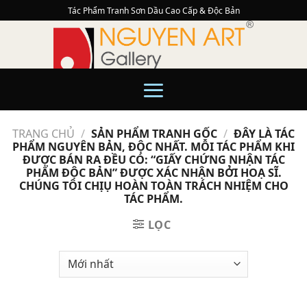
Skip
Tác Phẩm Tranh Sơn Dầu Cao Cấp & Độc Bản
to
content
TRANG CHỦ
/
SẢN PHẨM TRANH GỐC
/
ĐÂY LÀ TÁC
PHẨM NGUYÊN BẢN, ĐỘC NHẤT. MỖI TÁC PHẨM KHI
ĐƯỢC BÁN RA ĐỀU CÓ: “GIẤY CHỨNG NHẬN TÁC
PHẨM ĐỘC BẢN” ĐƯỢC XÁC NHẬN BỞI HOẠ SĨ.
CHÚNG TÔI CHỊỤ HOÀN TOÀN TRÁCH NHIỆM CHO
TÁC PHẨM.
LỌC