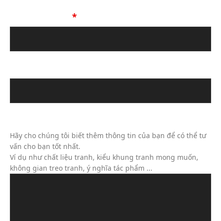
Số Điện Thoại
*
Địa chỉ email
Tin Nhắn Của Bạn (Không Bắt Buộc)
Hãy cho chúng tôi biết thêm thông tin của bạn để có thể tư
vấn cho bạn tốt nhất.
Ví dụ như chất liệu tranh, kiểu khung tranh mong muốn,
không gian treo tranh, ý nghĩa tác phẩm ...