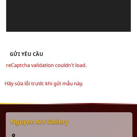
reCaptcha validation couldn't load.
Hãy sửa lỗi trước khi gửi mẫu này.
Nguyen Art Gallery