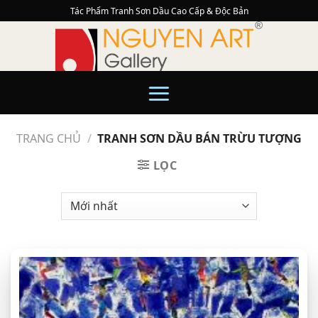
Skip
Tác Phẩm Tranh Sơn Dầu Cao Cấp & Độc Bản
to
content
TRANG CHỦ
/
TRANH SƠN DẦU BÁN TRỪU TƯỢNG
LỌC