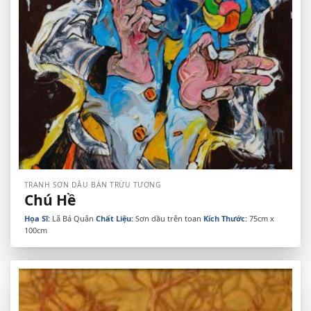
TRANH SƠN DẦU BÁN TRỪU TƯỢNG
Chú Hề
Họa Sĩ:
Lã Bá Quân
Chất Liệu:
Sơn dầu trên toan
Kích Thước:
75cm x
100cm