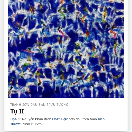
TRANH SƠN DẦU BÁN TRỪU TƯỢNG
Tụ II
Họa Sĩ:
Nguyễn Phan Bách
Chất Liệu:
Sơn dầu trên toan
Kích
Thước:
70cm x 90cm