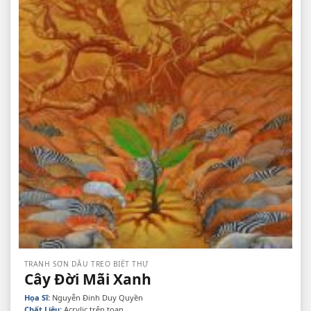
TRANH SƠN DẦU TREO BIỆT THỰ
Cây Đời Mãi Xanh
Họa Sĩ:
Nguyễn Đinh Duy Quyền
Chất Liệu:
Acrylic trên toan