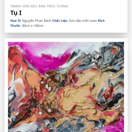
TRANH SƠN DẦU BÁN TRỪU TƯỢNG
Tụ I
Họa Sĩ:
Nguyễn Phan Bách
Chất Liệu:
Sơn dầu trên toan
Kích
Thước:
80cm x 100cm