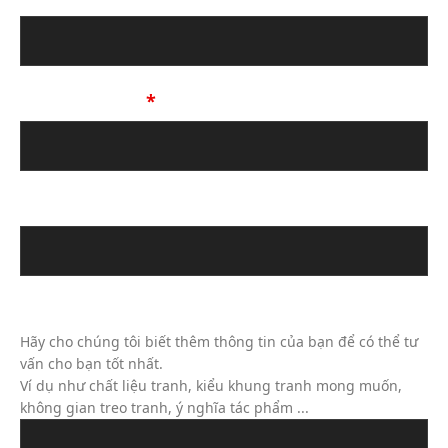
Số Điện Thoại
*
Địa chỉ email
Tin Nhắn Của Bạn (Không Bắt Buộc)
Hãy cho chúng tôi biết thêm thông tin của bạn để có thể tư
vấn cho bạn tốt nhất.
Ví dụ như chất liệu tranh, kiểu khung tranh mong muốn,
không gian treo tranh, ý nghĩa tác phẩm ...