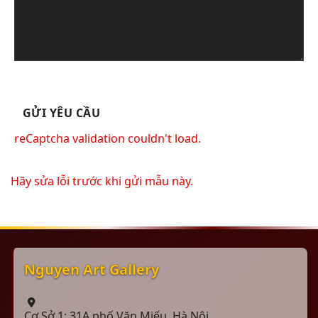
reCaptcha validation couldn't load.
Hãy sửa lỗi trước khi gửi mẫu này.
Nguyen Art Gallery
Cơ Sở 1: 31A phố Văn Miếu, Hà Nội