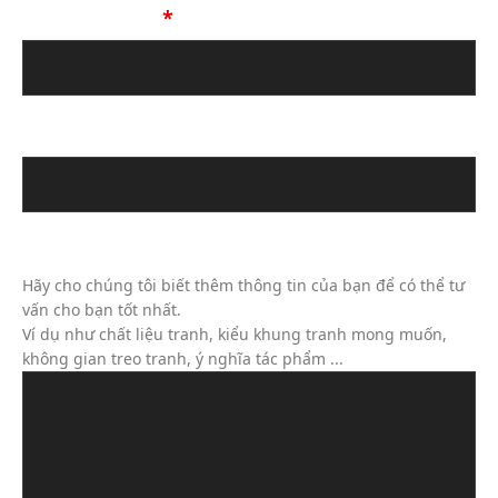
Số Điện Thoại
*
Địa chỉ email
Tin Nhắn Của Bạn (Không Bắt Buộc)
Hãy cho chúng tôi biết thêm thông tin của bạn để có thể tư
vấn cho bạn tốt nhất.
Ví dụ như chất liệu tranh, kiểu khung tranh mong muốn,
không gian treo tranh, ý nghĩa tác phẩm ...